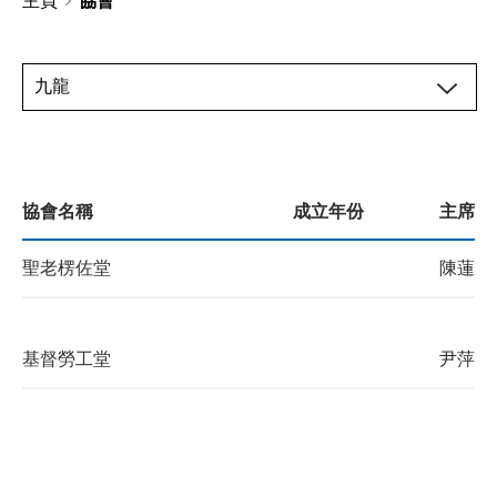
主頁
協會
九龍
協會名稱
成立年份
主席
聖老楞佐堂
陳蓮嬌
基督勞工堂
尹萍