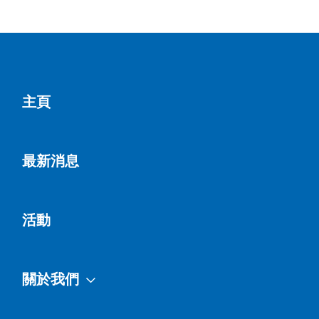
聖文德堂
錢愛貞
主頁
聖安德肋堂
陳一帆
最新消息
活動
關於我們