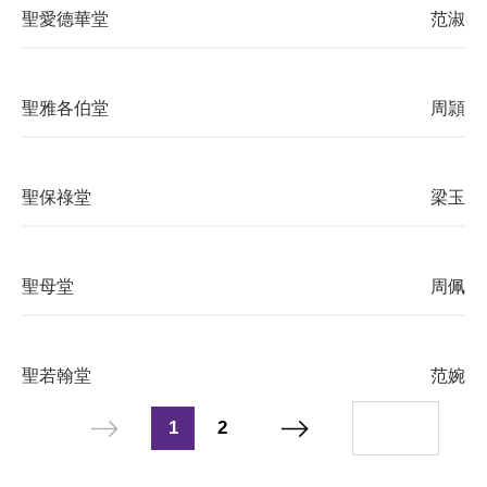
聖愛德華堂
范淑嫺
聖雅各伯堂
周頴琳
聖保祿堂
梁玉珍
聖母堂
周佩嫻
聖若翰堂
范婉兒
1
2
聖方濟各堂
鄒惠珍