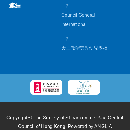
連結
Council General
International
天主教聖雲先幼兒學校
Copyright © The Society of St. Vincent de Paul Central
Council of Hong Kong.
Powered by
ANGLIA