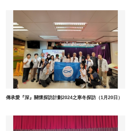
傳承愛『深』關懷探訪計劃2024之寒冬探訪（1月20日）