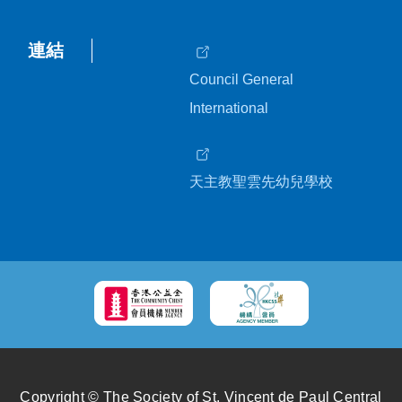
連結
Council General
International
天主教聖雲先幼兒學校
Copyright © The Society of St. Vincent de Paul Central