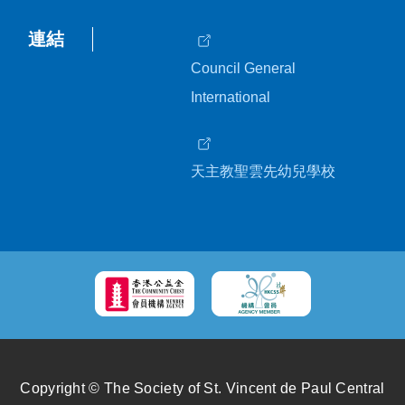
連結
Council General
International
天主教聖雲先幼兒學校
Copyright © The Society of St. Vincent de Paul Central